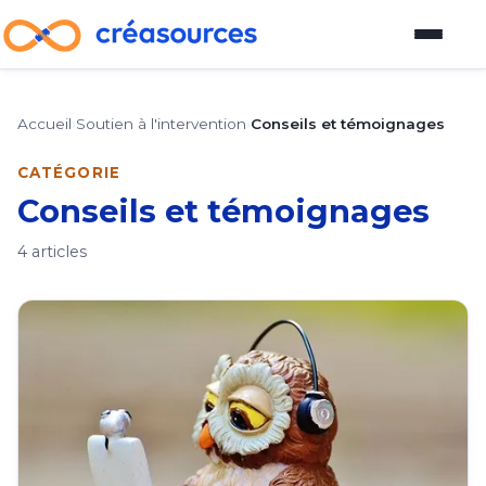
Blog
Accueil
›
Soutien à l'intervention
›
Conseils et témoignages
Plateforme d'outils
CATÉGORIE
Conseils et témoignages
Guide pour devenir vendeur
4 articles
À propos
À propos
Comment participer au blog
Auteurs