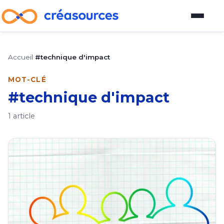
Blog
Accueil
›
#technique d'impact
Plateforme d'outils
MOT-CLÉ
#technique d'impact
Guide pour devenir vendeur
1 article
À propos
À propos
Comment participer au blog
Auteurs