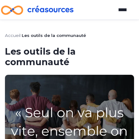
Blog
Accueil
›
Les outils de la communauté
Plateforme d'outils
Les outils de la
communauté
Guide pour devenir vendeur
À propos
À propos
Comment participer au blog
Auteurs