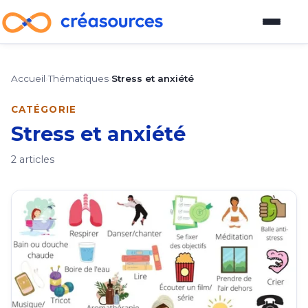
Blog
Accueil
›
Thématiques
›
Stress et anxiété
Plateforme d'outils
CATÉGORIE
Stress et anxiété
Guide pour devenir vendeur
2 articles
À propos
À propos
Comment participer au blog
Auteurs