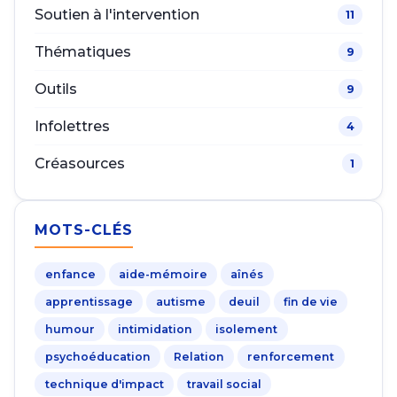
Soutien à l'intervention
11
Thématiques
9
Outils
9
Infolettres
4
Créasources
1
MOTS-CLÉS
enfance
aide-mémoire
aînés
apprentissage
autisme
deuil
fin de vie
humour
intimidation
isolement
psychoéducation
Relation
renforcement
technique d'impact
travail social