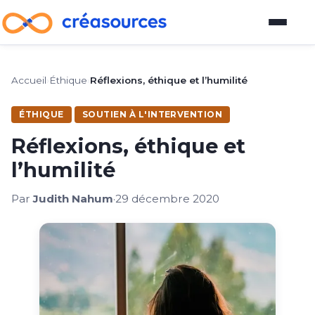
Blog
Accueil
›
Éthique
›
Réflexions, éthique et l’humilité
Plateforme d'outils
ÉTHIQUE
SOUTIEN À L'INTERVENTION
Réflexions, éthique et
Guide pour devenir vendeur
l’humilité
À propos
Par
Judith Nahum
·
29 décembre 2020
À propos
Comment participer au blog
Auteurs