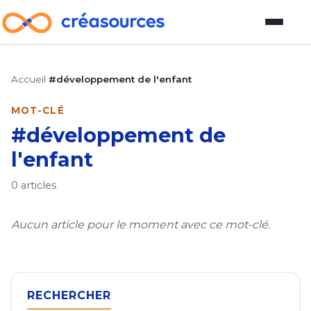
Blog
Accueil
›
#développement de l'enfant
Plateforme d'outils
MOT-CLÉ
#développement de
Guide pour devenir vendeur
l'enfant
À propos
0 articles
À propos
Aucun article pour le moment avec ce mot-clé.
Comment participer au blog
Auteurs
RECHERCHER