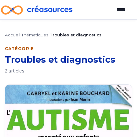
Blog
Accueil
›
Thématiques
›
Troubles et diagnostics
Plateforme d'outils
CATÉGORIE
Troubles et diagnostics
Guide pour devenir vendeur
2 articles
À propos
À propos
Comment participer au blog
Auteurs